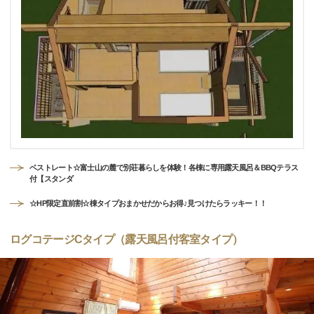
ベストレート☆富士山の麓で別荘暮らしを体験！各棟に専用露天風呂＆BBQテラス
付【スタンダ
☆HP限定直前割☆棟タイプおまかせだからお得♪見つけたらラッキー！！
ログコテージCタイプ（露天風呂付客室タイプ）