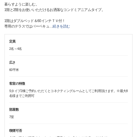
暮らすように楽しむ。
1階と2階をお使いいただけるお洒落なコンドミアニアムタイプ。
1階はダブルベッド＆60インチＴＶ付！
専用のテラスではバーベキュ
…
続きを読む
定員
2名～4名
広さ
60平米
客室の特徴
Sタイプ2棟ご予約いただくとコネクティングルームとしてご利用頂けます。※最大8
名様までご利用可
部屋数
7室
喫煙可否