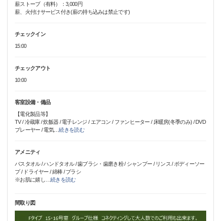
薪ストーブ（有料）：3,000円
薪、火付けサービス付き(薪の持ち込みは禁止です)
チェックイン
15:00
チェックアウト
10:00
客室設備・備品
【電化製品等】
TV / 冷蔵庫 / 炊飯器 / 電子レンジ / エアコン / ファンヒーター / 床暖房(冬季のみ) / DVD
プレーヤー / 電気
…
続きを読む
アメニティ
バスタオル / ハンドタオル / 歯ブラシ・歯磨き粉 / シャンプー / リンス / ボディーソー
プ / ドライヤー / 綿棒 / ブラシ
※お肌に嬉し
…
続きを読む
間取り図