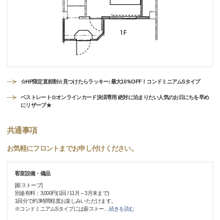
☆HP限定直前割☆見つけたらラッキー♪最大10％OFF！コンドミニアムSタイプ
ベストレート☆オンラインカード決済専用 絶対に泊まりたい人気のお日にちを早め
にリザーブ★
共通事項
お気軽にフロントまでお申し付けください。
客室設備・備品
[薪ストーブ]
別途有料：3,000円(1回 / 11月～3月末まで)
1回分で約3時間程度お楽しみいただけます。
※コンドミニアムSタイプには薪ストー
…
続きを読む