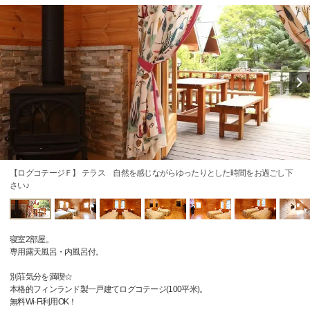
【ログコテージＦ】 テラス 自然を感じながらゆったりとした時間をお過ごし下
さい♪
寝室2部屋。
専用露天風呂・内風呂付。
別荘気分を満喫☆
本格的フィンランド製一戸建てログコテージ(100平米)。
無料Wi-Fi利用OK！