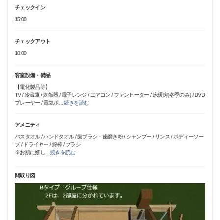
チェックイン
15:00
チェックアウト
10:00
客室設備・備品
【電化製品等】
TV / 冷蔵庫 / 炊飯器 / 電子レンジ / エアコン / ファンヒーター / 床暖房(冬季のみ) / DVD
プレーヤー / 電気ポ
…
続きを読む
アメニティ
バスタオル / ハンドタオル / 歯ブラシ・歯磨き粉 / シャンプー / リンス / ボディーソー
プ / ドライヤー / 綿棒 / ブラシ
※お肌に嬉し
…
続きを読む
間取り図