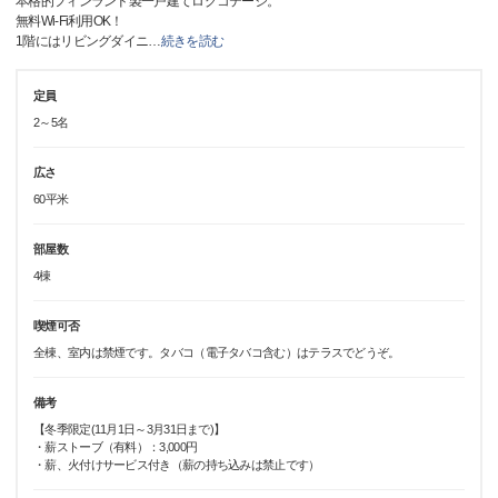
本格的フィンランド製一戸建てログコテージ。
無料Wi-Fi利用OK！
1階にはリビングダイニ
…
続きを読む
定員
2～5名
広さ
60平米
部屋数
4棟
喫煙可否
全棟、室内は禁煙です。タバコ（電子タバコ含む）はテラスでどうぞ。
備考
【冬季限定(11月1日～3月31日まで)】
・薪ストーブ（有料）：3,000円
・薪、火付けサービス付き（薪の持ち込みは禁止です）