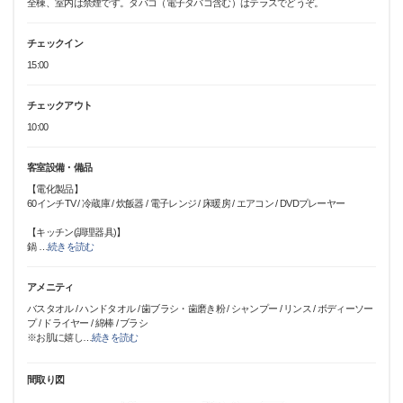
全棟、室内は禁煙です。タバコ（電子タバコ含む）はテラスでどうぞ。
チェックイン
15:00
チェックアウト
10:00
客室設備・備品
【電化製品】
60インチTV / 冷蔵庫 / 炊飯器 / 電子レンジ / 床暖房 / エアコン / DVDプレーヤー
【キッチン(調理器具)】
鍋
…
続きを読む
アメニティ
バスタオル / ハンドタオル / 歯ブラシ・歯磨き粉 / シャンプー / リンス / ボディーソー
プ / ドライヤー / 綿棒 / ブラシ
※お肌に嬉し
…
続きを読む
間取り図