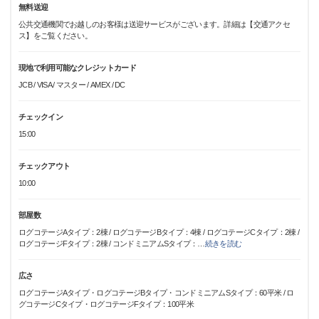
無料送迎
公共交通機関でお越しのお客様は送迎サービスがございます。詳細は【交通アクセ
ス】をご覧ください。
現地で利用可能なクレジットカード
JCB / VISA / マスター / AMEX / DC
チェックイン
15:00
チェックアウト
10:00
部屋数
ログコテージAタイプ：2棟 / ログコテージBタイプ：4棟 / ログコテージCタイプ：2棟 /
ログコテージFタイプ：2棟 / コンドミニアムSタイプ：
…
続きを読む
広さ
ログコテージAタイプ・ログコテージBタイプ・コンドミニアムSタイプ：60平米 / ロ
グコテージCタイプ・ログコテージFタイプ：100平米