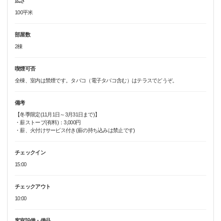
広さ
100平米
部屋数
2棟
喫煙可否
全棟、室内は禁煙です。タバコ（電子タバコ含む）はテラスでどうぞ。
備考
【冬季限定(11月1日～3月31日まで)】
・薪ストーブ(有料)：3,000円
・薪、火付けサービス付き(薪の持ち込みは禁止です)
チェックイン
15:00
チェックアウト
10:00
客室設備・備品