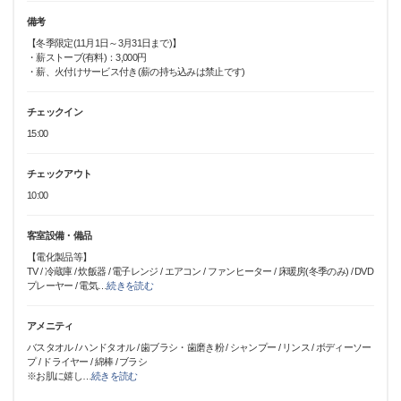
備考
【冬季限定(11月1日～3月31日まで)】
・薪ストーブ(有料)：3,000円
・薪、火付けサービス付き(薪の持ち込みは禁止です)
チェックイン
15:00
チェックアウト
10:00
客室設備・備品
【電化製品等】
TV / 冷蔵庫 / 炊飯器 / 電子レンジ / エアコン / ファンヒーター / 床暖房(冬季のみ) / DVD
プレーヤー / 電気
…
続きを読む
アメニティ
バスタオル / ハンドタオル / 歯ブラシ・歯磨き粉 / シャンプー / リンス / ボディーソー
プ / ドライヤー / 綿棒 / ブラシ
※お肌に嬉し
…
続きを読む