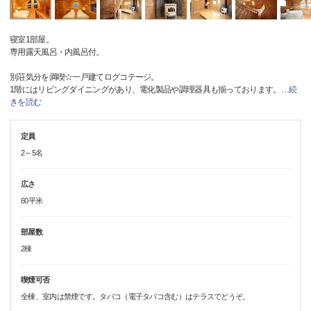
寝室1部屋。
専用露天風呂・内風呂付。
別荘気分を満喫☆一戸建てログコテージ。
1階にはリビングダイニングがあり、電化製品や調理器具も揃っております。
…
続
きを読む
定員
2～5名
広さ
60平米
部屋数
2棟
喫煙可否
全棟、室内は禁煙です。タバコ（電子タバコ含む）はテラスでどうぞ。