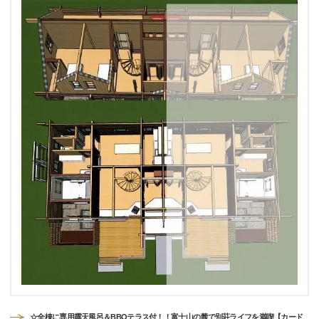
☆全棟に専用露天風呂＆BBQテラス付！！富士山の麓で別荘ライフを満喫【カード