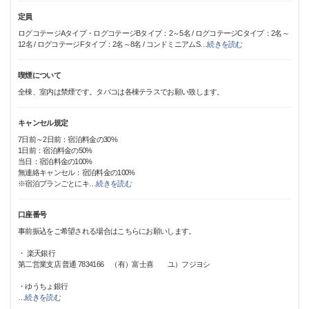
定員
ログコテージAタイプ・ログコテージBタイプ：2～5名 / ログコテージCタイプ：2名～
12名 / ログコテージFタイプ：2名～8名 / コンドミニアムS
…
続きを読む
喫煙について
全棟、室内は禁煙です。タバコは各棟テラスでお願い致します。
キャンセル規定
7日前～2日前：宿泊料金の30%
1日前：宿泊料金の50%
当日：宿泊料金の100%
無連絡キャンセル：宿泊料金の100%
※宿泊プランごとにキ
…
続きを読む
口座番号
事前振込をご希望される場合はこちらにお願いします。
・ 楽天銀行
第二営業支店 普通 7834166 （有）富士喜 ユ）フジヨシ
・ゆうちょ銀行
…
続きを読む