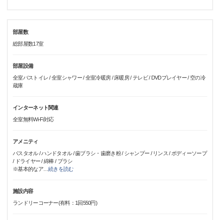
部屋数
総部屋数17室
部屋設備
全室バストイレ / 全室シャワー / 全室冷暖房 / 床暖房 / テレビ / DVDプレイヤー / 空の冷
蔵庫
インターネット関連
全室無料Wi-Fi対応
アメニティ
バスタオル / ハンドタオル / 歯ブラシ・歯磨き粉 / シャンプー / リンス / ボディーソープ
/ ドライヤー / 綿棒 / ブラシ
※基本的なア
…
続きを読む
施設内容
ランドリーコーナー(有料：1回550円)