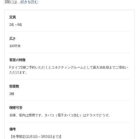
1階には
…
続きを読む
定員
2名～8名
広さ
100平米
客室の特徴
Fタイプ2棟ご予約いただくとコネクティングルームとして最大16名様までご滞在い
ただけます。
部屋数
2棟
喫煙可否
全棟、室内は禁煙です。タバコ（電子タバコ含む）はテラスでどうぞ。
備考
【冬季限定(11月1日～3月31日まで)】