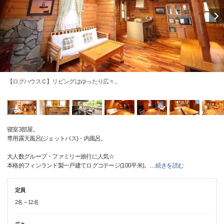
【ログハウスＣ】リビングはゆったり広々。
寝室3部屋。
専用露天風呂(ジェットバス)・内風呂。
大人数グループ・ファミリー旅行に人気☆
本格的フィンランド製一戸建てログコテージ(100平米)。
…
続きを読む
定員
2名～12名